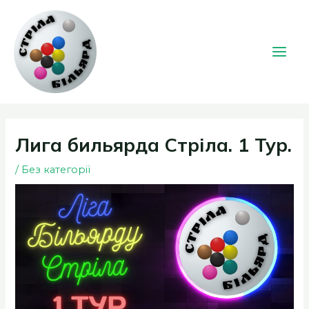
Перейти
к
содержимому
Main
Men
Лига бильярда Стріла. 1 Тур.
/
Без категорії