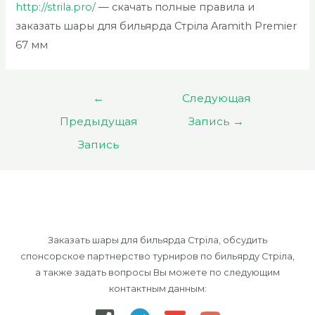
http://strila.pro/
— скачать полные правила и
заказать шары для бильярда Стріла Aramith Premier
67 мм
Навигация
←
Следующая
по
Предыдущая
Запись
→
записям
Запись
Заказать шары для бильярда Стріла, обсудить
спонсорское партнерство турниров по бильярду Стріла,
а также задать вопросы Вы можете по следующим
контактным данным: