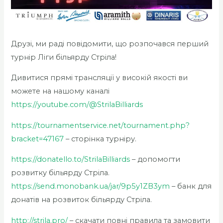
Друзі, ми раді повідомити, що розпочався перший
турнір Ліги більярду Стріла!
Дивитися прямі трансляції у високій якості ви
можете на нашому каналі
https://youtube.com/@StrilaBilliards
https://tournamentservice.net/tournament.php?
bracket=47167
– сторінка турніру.
https://donatello.to/StrilaBilliards
– допомогти
розвитку більярду Стріла.
https://send.monobank.ua/jar/9p5y1ZB3ym
– банк для
донатів на розвиток більярду Стріла.
http://strila.pro/
– скачати повні правила та замовити