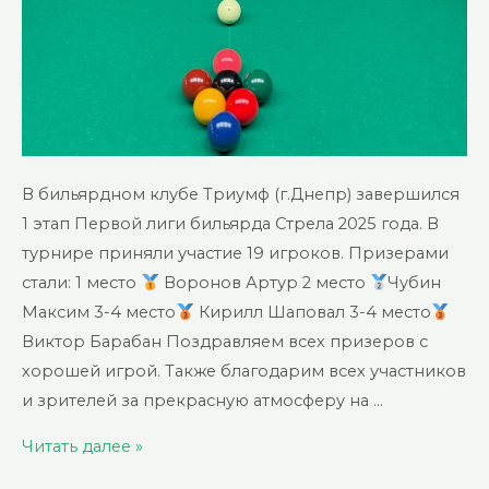
В бильярдном клубе Триумф (г.Днепр) завершился
1 этап Первой лиги бильярда Стрела 2025 года. В
турнире приняли участие 19 игроков. Призерами
стали: 1 место
Воронов Артур 2 место
Чубин
Максим 3-4 место
Кирилл Шаповал 3-4 место
Виктор Барабан Поздравляем всех призеров с
хорошей игрой. Также благодарим всех участников
и зрителей за прекрасную атмосферу на …
Первая
Читать далее »
лига