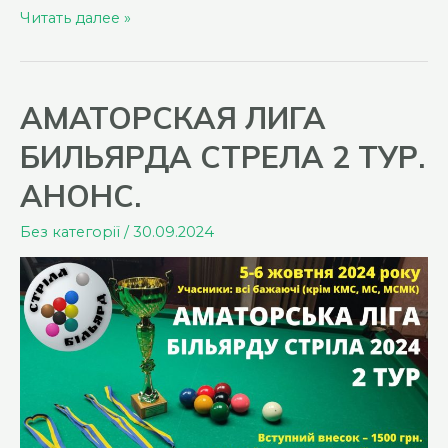
АМАТОРСКАЯ
Читать далее »
ЛИГА
БИЛЬЯРДА
СТРІЛА
АМАТОРСКАЯ ЛИГА
2
БИЛЬЯРДА СТРЕЛА 2 ТУР.
ТУР.
Итоги.
АНОНС.
Без категорії
/
30.09.2024