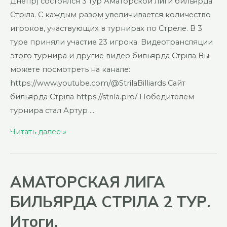
Днепр) состоялся 3 тур Аматорской лиги бильярда
Стріла. С каждым разом увеличивается количество
игроков, участвующих в турнирах по Стреле. В 3
туре приняли участие 23 игрока. Видеотрансляции
этого турнира и другие видео бильярда Стріла Вы
можете посмотреть на канале:
https://www.youtube.com/@StrilaBilliards Сайт
бильярда Стріла https://strila.pro/ Победителем
турнира стал Артур …
АМАТОРСКАЯ
Читать далее »
ЛИГА
БИЛЬЯРДА
СТРІЛА
АМАТОРСКАЯ ЛИГА
3
БИЛЬЯРДА СТРІЛА 2 ТУР.
ТУР.
Итоги.
Итоги.