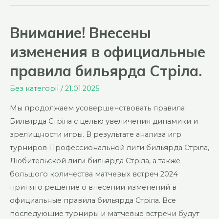
бильярда
Стрела
Внимание! Внесены
2025
изменения в официальные
года.
1
правила бильярда Стріла.
тур.
Без категорії
/
21.01.2025
Анонс.
Мы продолжаем усовершенствовать правила
Бильярда Стріла с целью увеличения динамики и
зрелищности игры. В результате анализа игр
турниров Профессиональной лиги бильярда Стріла,
Любительской лиги бильярда Стріла, а также
большого количества матчевых встреч 2024
принято решение о внесении изменений в
официальные правила бильярда Стріла. Все
последующие турниры и матчевые встречи будут