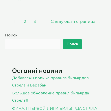
ЛИГА
БИЛЬЯРДА
СТРЕЛА
Пагинация
1
2
3
Следующая страница
→
2
записей
ТУР.
Поиск
АНОНС.
Поиск
Останні новини
Добавлены полные правила бильярдов
Стрела и Барабан
Большое обновление правил бильярда
Стрела!!!
ФИНАЛ ПЕРВОЙ ЛИГИ БИЛЬЯРДА СТРІЛА