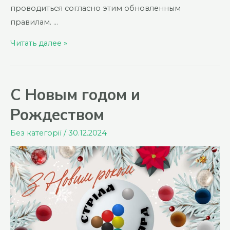
проводиться согласно этим обновленным
правилам. …
Внимание!
Читать далее »
Внесены
изменения
в
С Новым годом и
официальные
Рождеством
правила
бильярда
Без категорії
/
30.12.2024
Стріла.