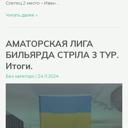
Слепец 2 место – Иван …
Турнир
Читать далее »
по
Стріле
в
АМАТОРСКАЯ ЛИГА
Павлограде
БИЛЬЯРДА СТРІЛА 3 ТУР.
Итоги.
Без категорії
/
24.11.2024