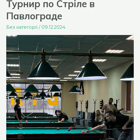
Турнир по Стріле в
СТРЕЛА
Павлограде
2024
Без категорії
/
09.12.2024