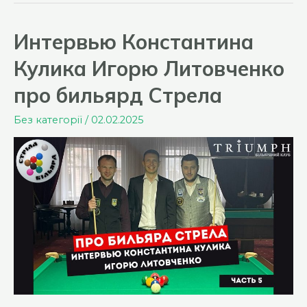
бильярда
Стрела
Интервью Константина
2025
Кулика Игорю Литовченко
года.
1
про бильярд Стрела
тур.
Без категорії
/
02.02.2025
Итоги.