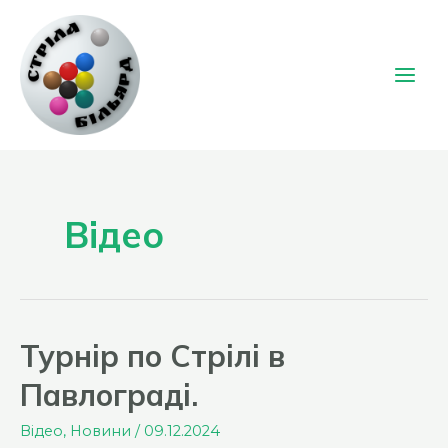
Перейти
до
вмісту
Main
Men
Відео
Турнір по Стрілі в
Павлограді.
Відео
,
Новини
/
09.12.2024