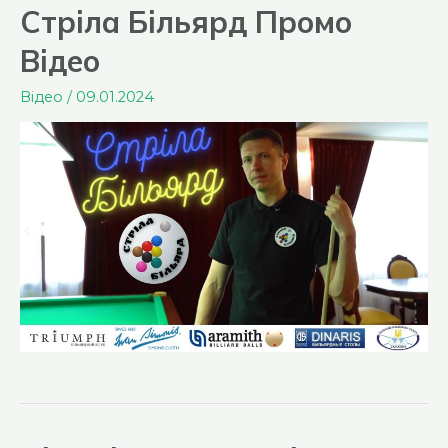
в
Стріла Більярд Промо
Павлограді.
Відео
Відео
/
09.01.2024