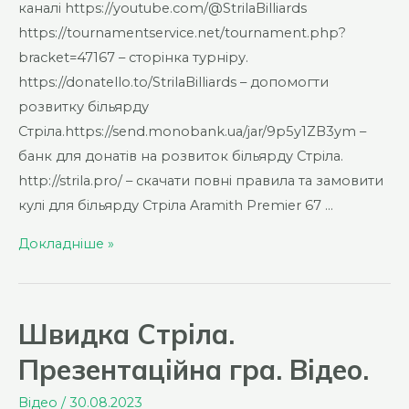
каналі https://youtube.com/@StrilaBilliards
https://tournamentservice.net/tournament.php?
bracket=47167 – сторінка турніру.
https://donatello.to/StrilaBilliards – допомогти
розвитку більярду
Стріла.https://send.monobank.ua/jar/9p5y1ZB3ym –
банк для донатів на розвиток більярду Стріла.
http://strila.pro/ – скачати повні правила та замовити
кулі для більярду Стріла Aramith Premier 67 …
Ліга
Докладніше »
Більярду
Стріла.
1
Швидка Стріла.
Тур.
Презентаційна гра. Відео.
Відео
/
30.08.2023