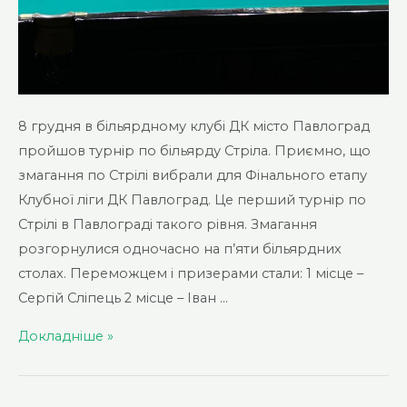
8 грудня в більярдному клубі ДК місто Павлоград
пройшов турнір по більярду Стріла. Приємно, що
змагання по Стрілі вибрали для Фінального етапу
Клубної ліги ДК Павлоград. Це перший турнір по
Стрілі в Павлограді такого рівня. Змагання
розгорнулися одночасно на п’яти більярдних
столах. Переможцем і призерами стали: 1 місце –
Сергій Сліпець 2 місце – Іван …
Турнір
Докладніше »
по
Стрілі