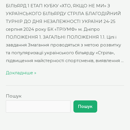
БІЛЬЯРД 1 ЕТАП КУБКУ «ХТО, ЯКЩО НЕ МИ» З
УКРАЇНСЬКОГО БІЛЬЯРДУ СТРІЛА БЛАГОДІЙНИЙ
ТУРНІР ДО ДНЯ НЕЗАЛЕЖНОСТІ УКРАЇНИ 24-25
серпня 2024 року БК «ТРІУМФ» м. Дніпро
ПОЛОЖЕННЯ 1. ЗАГАЛЬНІ ПОЛОЖЕННЯ 1.1. Цілі і
завдання Змагання проводяться з метою розвитку
та популяризації українського більярду «Стріла»,
підвищення майстерності спортсменів, виявлення …
1
Докладніше »
ЕТАП
КУБКУ
«ХТО,
Пошук
ЯКЩО
Пошук
НЕ
МИ»
З