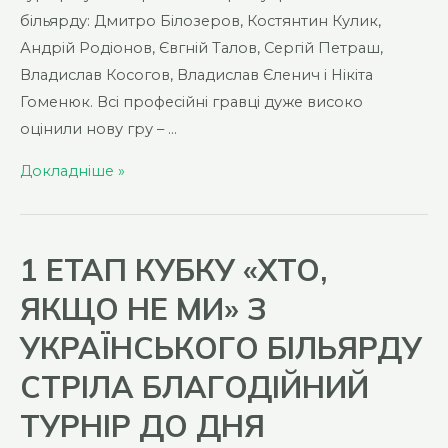
більярду: Дмитро Білозеров, Костянтин Кулик,
Андрій Родіонов, Євгній Талов, Сергій Петраш,
Владислав Косогов, Владислав Єленич і Нікіта
Гоменюк. Всі професійні гравці дуже високо
оцінили нову гру – …
1
Докладніше »
етап
кубку
“Хто,
1 ЕТАП КУБКУ «ХТО,
якщо
ЯКЩО НЕ МИ» З
не
ми”
УКРАЇНСЬКОГО БІЛЬЯРДУ
з
СТРІЛА БЛАГОДІЙНИЙ
українського
більярду
ТУРНІР ДО ДНЯ
Стріла