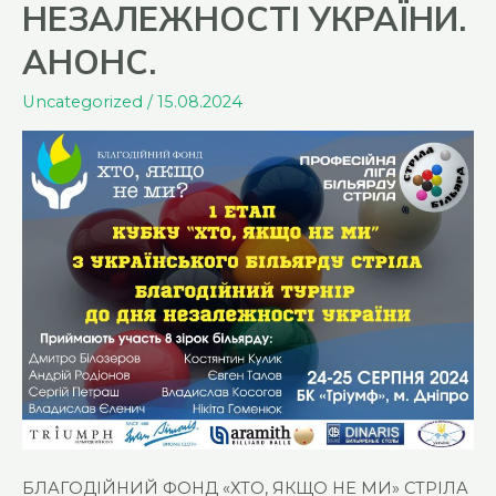
НЕЗАЛЕЖНОСТІ УКРАЇНИ.
присвячений
Дню
АНОНС.
Незалежності
Uncategorized
/
15.08.2024
України.
Підсумки.
БЛАГОДІЙНИЙ ФОНД «ХТО, ЯКЩО НЕ МИ» СТРІЛА