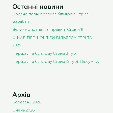
УКРАЇНСЬКОГО
Останні новини
БІЛЬЯРДУ
Додано повні правила більярдів Стріла і
СТРІЛА
Барабан
БЛАГОДІЙНИЙ
Велике оновлення правил “Стріли”!!!
ТУРНІР
ФІНАЛ ПЕРШОЇ ЛІГИ БІЛЬЯРДУ СТРІЛА
ДО
2025
ДНЯ
НЕЗАЛЕЖНОСТІ
Перша ліга більярду Стріла 3 тур.
УКРАЇНИ.
Перша ліга більярду Стріла (2 тур). Підсумки.
АНОНС.
Архів
Березень 2026
Січень 2026