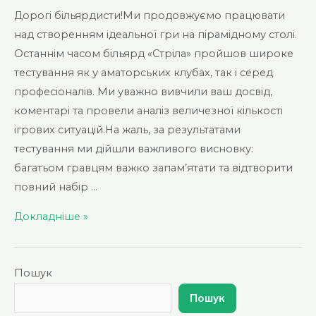
Дорогі більярдисти!Ми продовжуємо працювати
над створенням ідеальної гри на пірамідному столі.
Останнім часом більярд «Стріла» пройшов широке
тестування як у аматорських клубах, так і серед
професіоналів. Ми уважно вивчили ваш досвід,
коментарі та провели аналіз величезної кількості
ігрових ситуацій.На жаль, за результатами
тестування ми дійшли важливого висновку:
багатьом гравцям важко запам’ятати та відтворити
повний набір …
Велике
Докладніше »
оновлення
правил
“Стріли”!!!
Пошук
Пошук