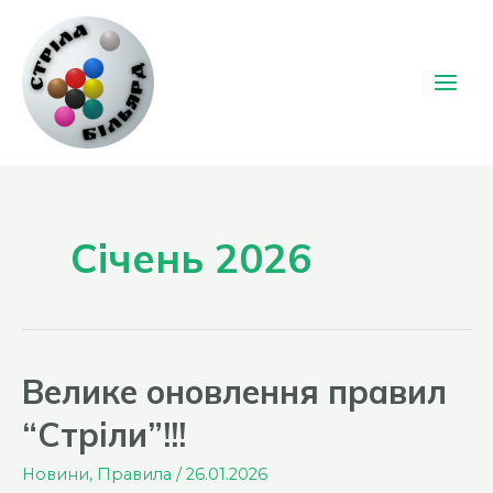
Перейти
до
вмісту
Main
Men
Січень 2026
Велике оновлення правил
“Стріли”!!!
Новини
,
Правила
/
26.01.2026