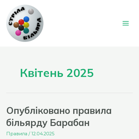
Перейти
до
вмісту
Main
Men
Квітень 2025
Опубліковано правила
більярду Барабан
Правила
/
12.04.2025