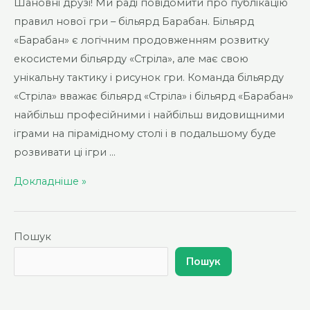
Шановні друзі! Ми раді повідомити про публікацію
правил нової гри – більярд Барабан. Більярд
«Барабан» є логічним продовженням розвитку
екосистеми більярду «Стріла», але має свою
унікальну тактику і рисунок гри. Команда більярду
«Стріла» вважає більярд «Стріла» і більярд «Барабан»
найбільш професійними і найбільш видовищними
іграми на пірамідному столі і в подальшому буде
розвивати ці ігри …
Опубліковано
Докладніше »
правила
більярду
Барабан
Пошук
Пошук