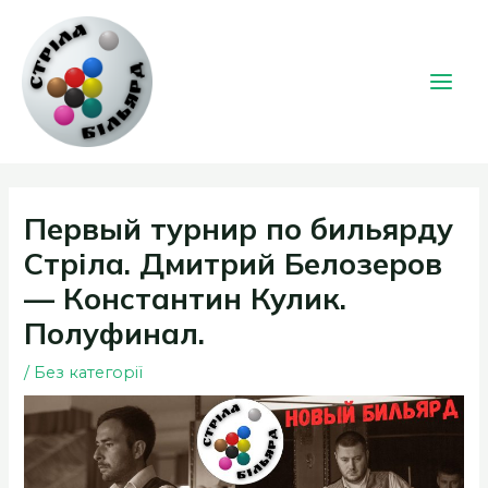
Перейти
к
содержимому
Main
Men
Первый турнир по бильярду
Стріла. Дмитрий Белозеров
— Константин Кулик.
Полуфинал.
/
Без категорії